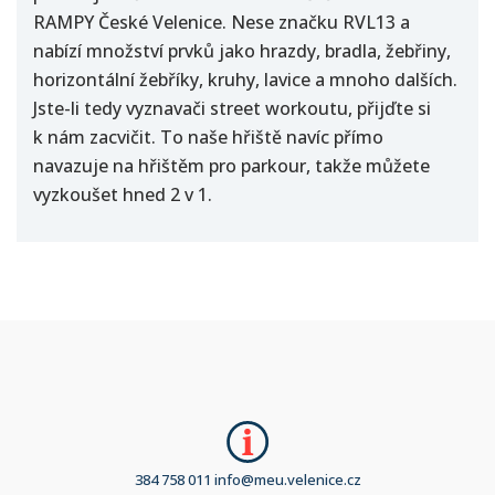
RAMPY České Velenice. Nese značku RVL13 a
nabízí množství prvků jako hrazdy, bradla, žebřiny,
horizontální žebříky, kruhy, lavice a mnoho dalších.
Jste-li tedy vyznavači street workoutu, přijďte si
k nám zacvičit. To naše hřiště navíc přímo
navazuje na hřištěm pro parkour, takže můžete
vyzkoušet hned 2 v 1.
384 758 011
info@meu.velenice.cz