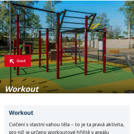
Úvod
Workout
Co nabízíme
Fotogalerie
Workout
Cvičení s vlastní vahou těla – to je ta pravá aktivita,
pro níž je určeno workoutové hřiště v areálu